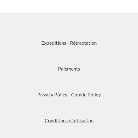
Ce
produit
a
plusieurs
variations.
Les
Expeditions
-
Rétractation
options
peuvent
être
Paiements
choisies
sur
la
page
Privacy Policy
-
Cookie Policy
du
produit
Conditions d'utilisation