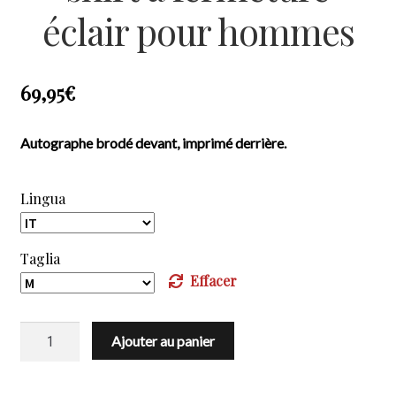
éclair pour hommes
69,95
€
Autographe brodé devant, imprimé derrière.
Lingua
Taglia
Effacer
quantité
Ajouter au panier
de
SPRING