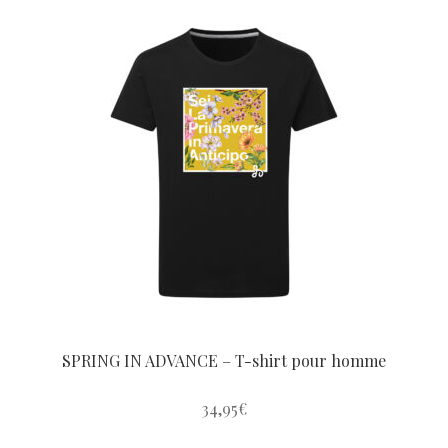
a
plusieurs
variations.
Les
options
peuvent
être
choisies
sur
la
page
du
produit
SPRING IN ADVANCE – T-shirt pour homme
34,95
€