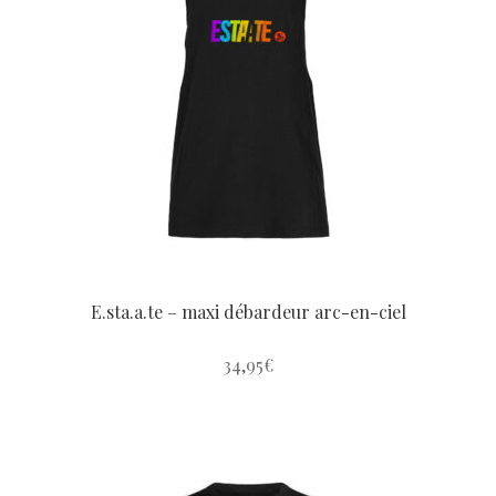
E.sta.a.te – maxi débardeur arc-en-ciel
34,95
€
Ce
produit
a
plusieurs