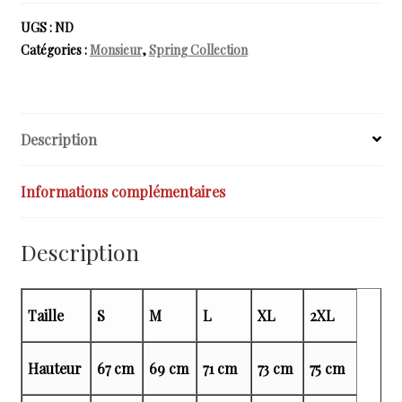
IN
ADVANCE
UGS :
ND
LightBlueEd.
Catégories :
Monsieur
,
Spring Collection
-
Sweat-
shirt
à
Description
fermeture
éclair
Informations complémentaires
pour
hommes
Description
Taille
S
M
L
XL
2XL
Hauteur
67 cm
69 cm
71 cm
73 cm
75 cm