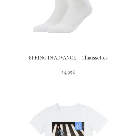
SPRING IN ADVANCE – Chaussettes
24,95
€
Ce
produit
a
plusieurs
variations.
Les
options