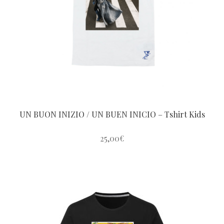
peuvent
être
choisies
sur
la
page
du
produit
UN BUON INIZIO / UN BUEN INICIO – Tshirt Kids
25,00
€
Ce
produit
a
plusieurs
variations.
Les