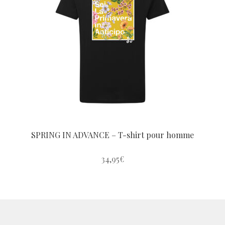
options
peuvent
être
choisies
sur
la
page
du
produit
SPRING IN ADVANCE – T-shirt pour homme
34,95
€
Ce
produit
a
plusieurs