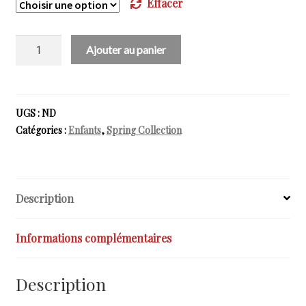
Effacer
quantité
Ajouter au panier
de
SPRING
IN
ADVANCE
UGS :
ND
-
Catégories :
Enfants
,
Spring Collection
Sweatshirt
Zip
Kids
Description
Informations complémentaires
Description