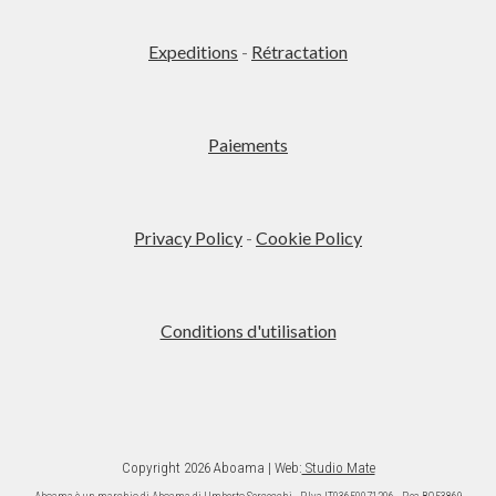
variations.
Les
Expeditions
-
Rétractation
options
peuvent
être
Paiements
choisies
sur
la
page
Privacy Policy
-
Cookie Policy
du
produit
Conditions d'utilisation
Copyright 2026 Aboama | Web:
Studio Mate