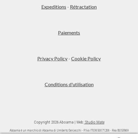
Expeditions
-
Rétractation
Paiements
Privacy Policy
-
Cookie Policy
Conditions d'utilisation
Copyright 2026 Aboama | Web:
Studio Mate
Aboama è un marchio di Aboama di Umberto Sercecchi - P.Iva IT03650071206 - Rea BO53869
Ai sensi della L. 124/2017 (commi da 125 a 129) si da informazione che gli aiuti ricevuti sono