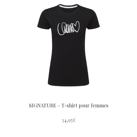
plusieurs
variations.
Les
options
peuvent
être
choisies
sur
la
page
du
produit
SIGNATURE – T-shirt pour femmes
34,95
€
Ce