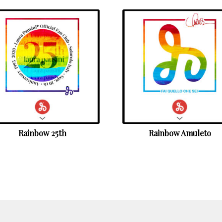
Rainbow 25th
Rainbow Amuleto