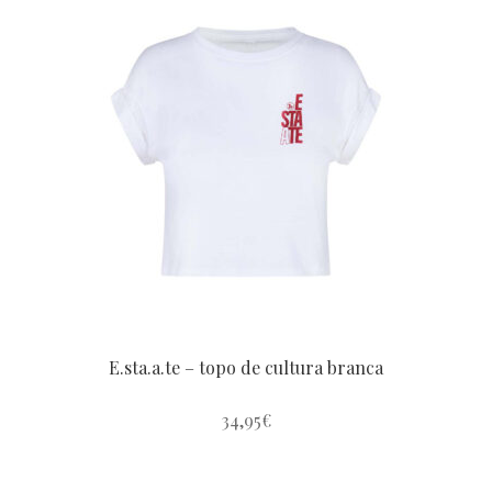
E.sta.a.te – topo de cultura branca
34,95
€
Este
produto