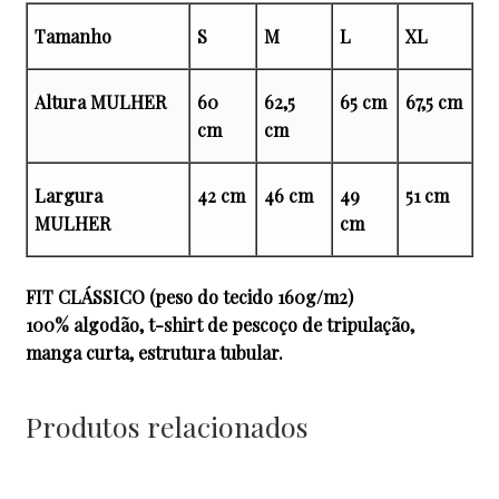
Tamanho
S
M
L
XL
Altura MULHER
60
62,5
65 cm
67,5 cm
cm
cm
Largura
42 cm
46 cm
49
51 cm
MULHER
cm
FIT CLÁSSICO (peso do tecido 160g/m2)
100% algodão, t-shirt de pescoço de tripulação,
manga curta, estrutura tubular.
Produtos relacionados