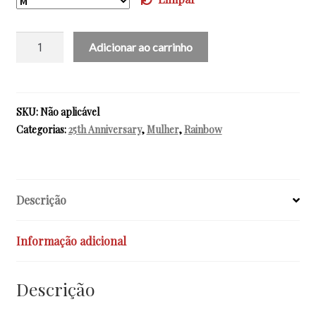
25º
Adicionar ao carrinho
ANIVERSÁRIO
-
T-
shirt
SKU:
Não aplicável
de
Categorias:
25th Anniversary
,
Mulher
,
Rainbow
mulher
quantidade
Descrição
Informação adicional
Descrição