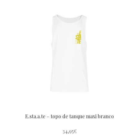
tem
várias
variantes.
As
opções
podem
ser
escolhidas
na
página
do
produto
E.sta.a.te – topo de tanque maxi branco
34,95
€