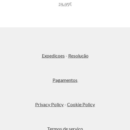
29,95
€
Este
produto
tem
várias
variantes.
As
Expedicoes
-
Resolução
opções
podem
ser
Pagamentos
escolhidas
na
página
do
Privacy Policy
-
Cookie Policy
produto
Termos de serviço