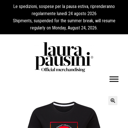
Le spedizioni, sospese per la pausa estiva, riprenderanno
regolarmente lunedì 24 agosto 2026
Shipments, suspended for the summer break, will resume
regularly on Monday, August 24, 2026.
Minha Conta
🔍
Expandi
Coleções
menu
descen