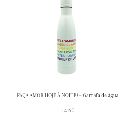
Porcavacca
Spring Collection
E.sta.a.te Collection
La Pau
FAÇA AMOR HOJE À NOITE! – Garrafa de água
32,75
€
Io Si
Love