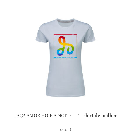
produto
tem
várias
variantes.
As
opções
podem
ser
escolhidas
na
página
do
produto
FAÇA AMOR HOJE À NOITE! – T-shirt de mulher
34,95
€