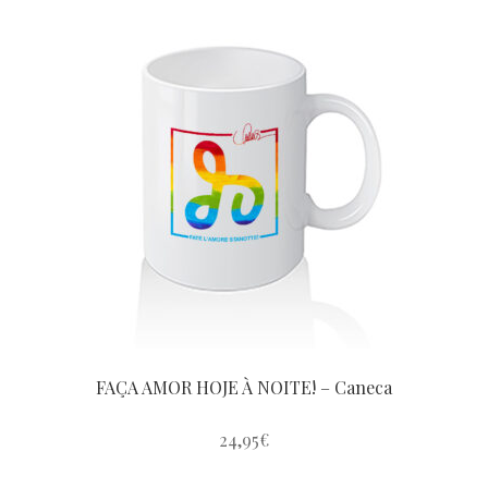
Signature
Black and White
Rainbow 25th
Rainbow Amuleto
FAÇA AMOR HOJE À NOITE! – Caneca
Rainbow Amuleto – Love
24,95
€
Este