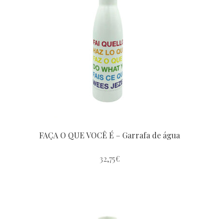
EDIÇÃO HELLO XMAS
The original Pausini
Bausini Christmas
FAÇA O QUE VOCÊ É – Garrafa de água
XMAS4U
32,75
€
#LauraVenezia
Un buon inizio / Un buen inicio