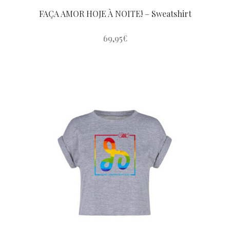
FAÇA AMOR HOJE À NOITE! – Sweatshirt
69,95
€
Este
produto
tem
várias
variantes.
As
opções
podem
ser
escolhidas
na
página
do
produto