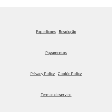
página
do
produto
Expedicoes
-
Resolução
Pagamentos
Privacy Policy
-
Cookie Policy
Termos de serviço