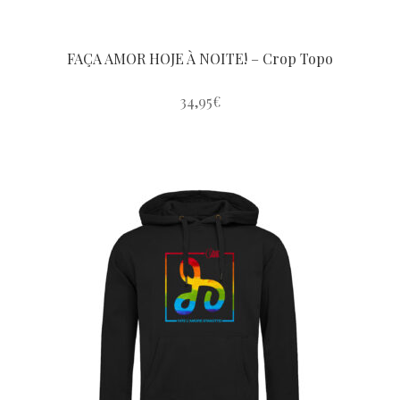
FAÇA AMOR HOJE À NOITE! – Crop Topo
34,95
€
Este
produto
tem
várias
variantes.
As
opções
podem
ser
escolhidas
na
página