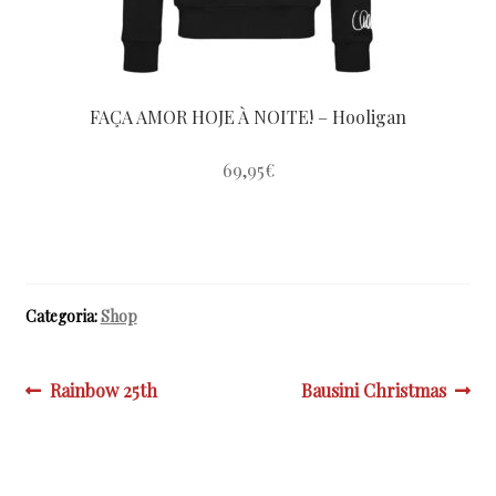
do
produto
FAÇA AMOR HOJE À NOITE! – Hooligan
69,95
€
Este
produto
tem
várias
Categoria:
Shop
variantes.
As
opções
Navegação
Post
Próximo
Rainbow 25th
Bausini Christmas
podem
anterior:
post:
de
ser
Post
escolhidas
na