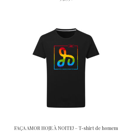
Este
produto
tem
várias
variantes.
As
opções
podem
ser
escolhidas
na
página
do
produto
FAÇA AMOR HOJE À NOITE! – T-shirt de homem