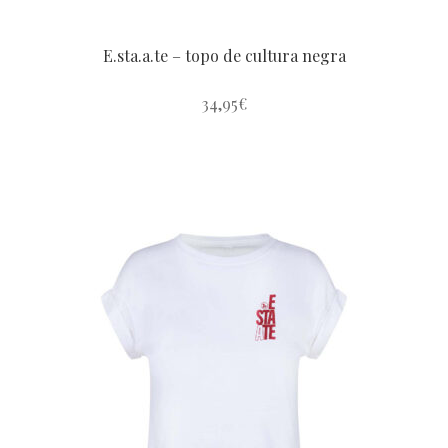
E.sta.a.te – topo de cultura negra
34,95
€
Este
produto
tem
várias
variantes.
As
opções
podem
ser
escolhidas
na
página
do