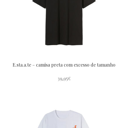
EDIÇÃO HELLO XMAS
The original Pausini
Bausini Christmas
E.sta.a.te – camisa preta com excesso de tamanho
39,95
€
XMAS4U
Este
produto
tem
#LauraVenezia
várias
variantes.
As
Un buon inizio / Un buen inicio