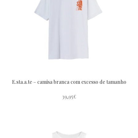
opções
podem
ser
Porcavacca
escolhidas
na
página
Spring Collection
do
produto
E.sta.a.te Collection
E.sta.a.te – camisa branca com excesso de tamanho
La Pau
39,95
€
Este
Io Si
produto
tem
várias
Love