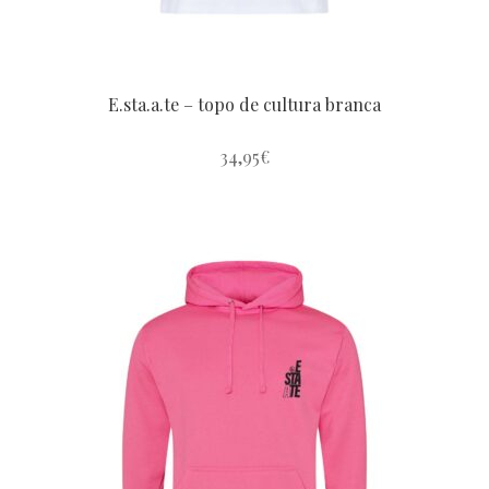
produto
E.sta.a.te – topo de cultura branca
34,95
€
Este
produto
tem
várias
variantes.
As
opções
podem
ser
escolhidas
na