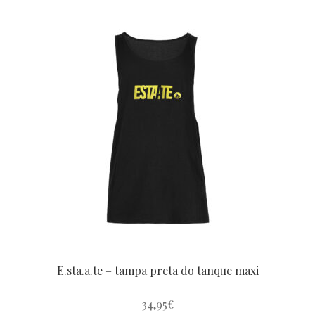
produto
tem
várias
variantes.
As
opções
podem
ser
escolhidas
na
página
do
produto
E.sta.a.te – tampa preta do tanque maxi
34,95
€