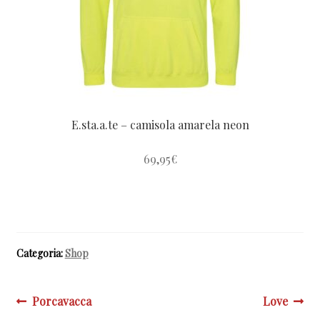
na
página
do
produto
E.sta.a.te – camisola amarela neon
69,95
€
Este
produto
tem
várias
Categoria:
Shop
variantes.
As
opções
Navegação
Post
Próximo
Porcavacca
Love
podem
anterior:
post: