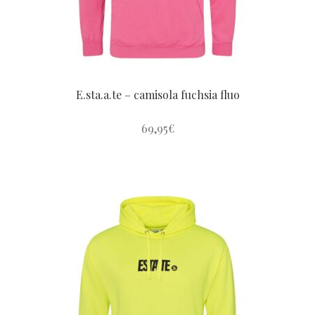
página
do
produto
E.sta.a.te – camisola fuchsia fluo
69,95
€
Este
produto
tem
várias
variantes.
As
opções
podem
ser
escolhidas