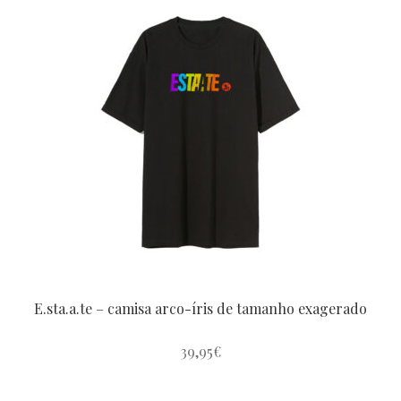
várias
variantes.
As
opções
podem
ser
escolhidas
na
página
do
produto
E.sta.a.te – camisa arco-íris de tamanho exagerado
39,95
€
Este