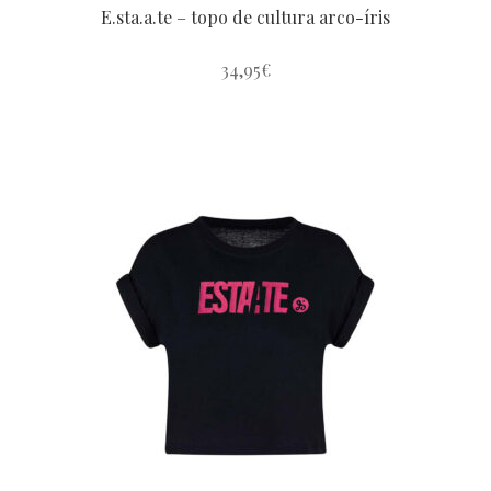
E.sta.a.te – topo de cultura arco-íris
34,95
€
Este
produto
tem
várias
variantes.
As
opções
podem
ser
escolhidas
na
página
do
produto