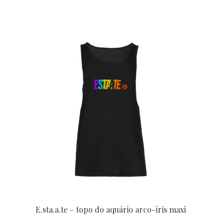
Este
produto
tem
várias
variantes.
As
opções
podem
ser
escolhidas
na
página
do
produto
E.sta.a.te – topo do aquário arco-íris maxi