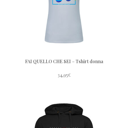
FAI QUELLO CHE SEI – Tshirt donna
34,95
€
Questo
prodotto
ha
più
varianti.
Le