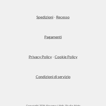
più
varianti.
Le
Spedizioni
-
Recesso
opzioni
possono
essere
Pagamenti
scelte
nella
pagina
del
Privacy Policy
-
Cookie Policy
prodotto
Condizioni di servizio
Copyright 2026 Aboama | Web:
Studio Mate