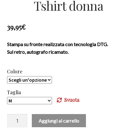
Tshirt donna
39,95
€
Stampa su fronte realizzata con tecnologia DTG.
Sul retro, autografo ricamato.
Colore
Taglia
Svuota
25th
Aggiungi al carrello
ANNIVERSARY
-