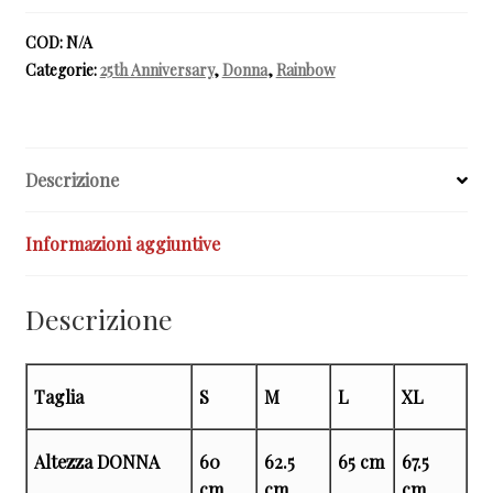
Tshirt
donna
COD:
N/A
quantità
Categorie:
25th Anniversary
,
Donna
,
Rainbow
Descrizione
Informazioni aggiuntive
Descrizione
Taglia
S
M
L
XL
Altezza DONNA
60
62.5
65 cm
67.5
cm
cm
cm