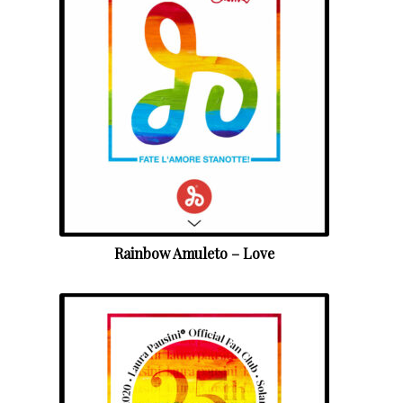
Rainbow Amuleto – Love