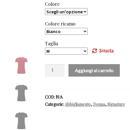
Colore
Colore ricamo
Taglia
Svuota
SIGNATURE
Aggiungi al carrello
-
Tshirt
donna
quantità
COD:
N/A
Categorie:
Abbigliamento
,
Donna
,
Signature