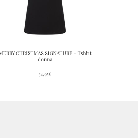
MERRY CHRISTMAS SIGNATURE – Tshirt
donna
34,95
€
Questo
prodotto
ha
più
varianti.
Le
opzioni