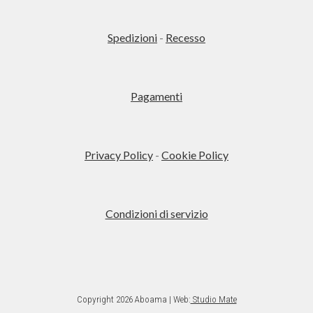
varianti.
Le
Spedizioni
-
Recesso
opzioni
possono
essere
Pagamenti
scelte
nella
pagina
del
Privacy Policy
-
Cookie Policy
prodotto
Condizioni di servizio
Copyright 2026 Aboama | Web:
Studio Mate