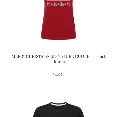
essere
scelte
nella
pagina
del
prodotto
MERRY CHRISTMAS SIGNATURE CUORE – Tshirt
donna
34,95
€
Questo
prodotto
ha
più
varianti.