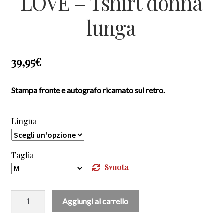
LOVE – Tshirt donna
lunga
39,95
€
Stampa fronte e autografo ricamato sul retro.
Lingua
Taglia
Svuota
LOVE
Aggiungi al carrello
-
Tshirt