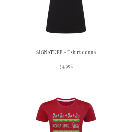
SIGNATURE – Tshirt donna
34,95
€
Questo
prodotto
ha
più
varianti.
Le
opzioni
possono