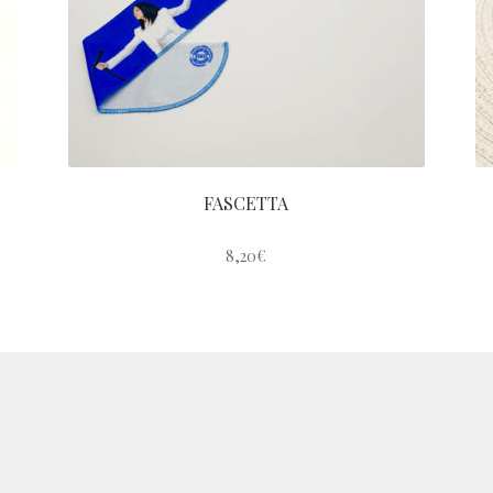
FASCETTA
8,20
€