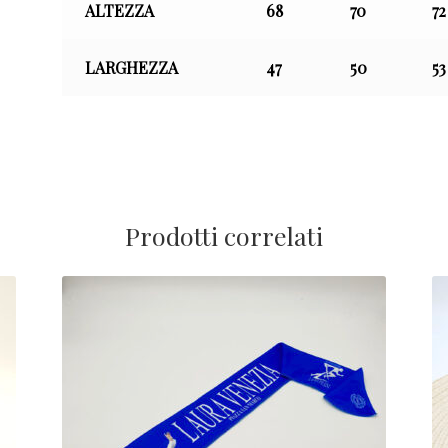
ALTEZZA
68
70
72
LARGHEZZA
47
50
53
Prodotti correlati