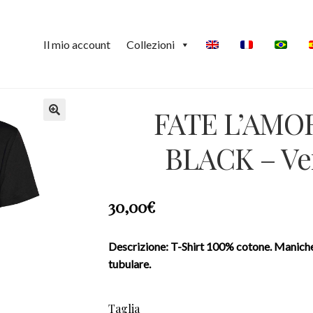
Il mio account
Collezioni
FATE L’AMO
🔍
BLACK – Ven
30,00
€
Descrizione: T-Shirt 100% cotone. Maniche c
tubulare.
Taglia