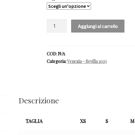
FATE
Aggiungi al carrello
L’AMORE
STANOTTE
BLACK
-
COD:
N/A
Venezia
Categoria:
Venezia - Sevilla 2023
Siviglia
quantità
Descrizione
TAGLIA
XS
S
M