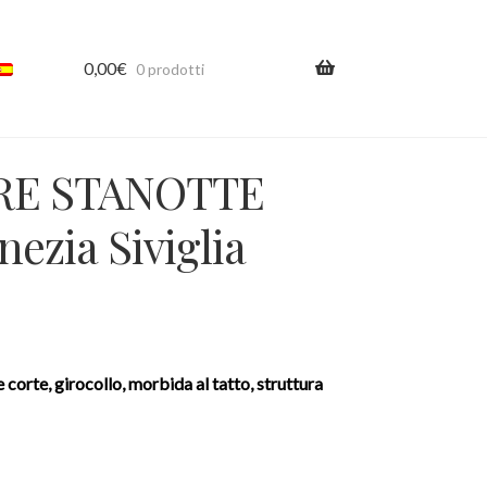
0,00
€
0 prodotti
RE STANOTTE
ezia Siviglia
orte, girocollo, morbida al tatto, struttura