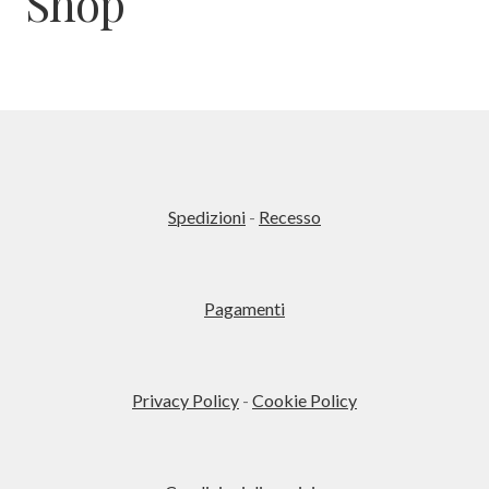
Shop
child
Spedizioni
-
Recesso
Pagamenti
Privacy Policy
-
Cookie Policy