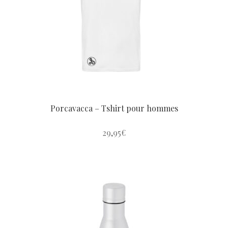
Porcavacca – Tshirt pour hommes
29,95
€
Ce
produit
a
plusieurs
variations.
Les