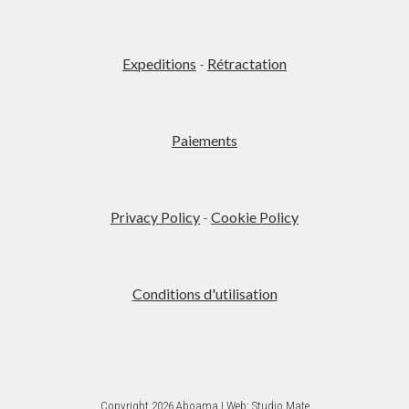
plusieurs
variations.
Les
Expeditions
-
Rétractation
options
peuvent
être
Paiements
choisies
sur
la
page
Privacy Policy
-
Cookie Policy
du
produit
Conditions d'utilisation
Copyright 2026 Aboama | Web:
Studio Mate