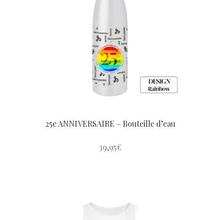
options
peuvent
être
choisies
sur
la
page
du
produit
25e ANNIVERSAIRE – Bouteille d’eau
39,95
€
Ce
produit
a
plusieurs
variations.