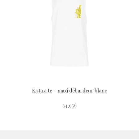
Les
options
peuvent
être
choisies
sur
la
page
du
produit
E.sta.a.te – maxi débardeur blanc
34,95
€
Ce
produit
a