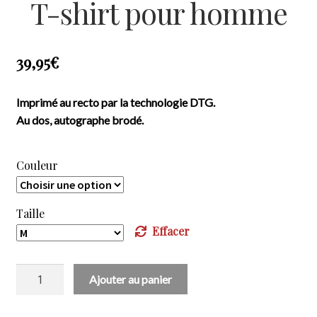
T-shirt pour homme
39,95
€
Imprimé au recto par la technologie DTG.
Au dos, autographe brodé.
Couleur
Taille
Effacer
quantité
Ajouter au panier
de
25e