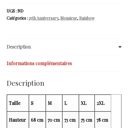
ANNIVERSAIRE
-
UGS :
ND
T-
Catégories :
25th Anniversary
,
Monsieur
,
Rainbow
shirt
pour
homme
Description
Informations complémentaires
Description
Taille
S
M
L
XL
2XL
Hauteur
68 cm
70 cm
73 cm
75 cm
78 cm