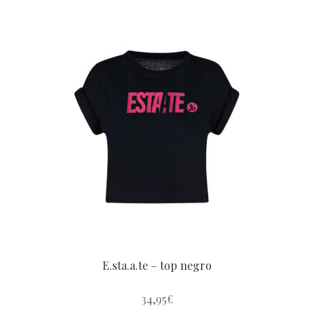
E.sta.a.te – top negro
34,95
€