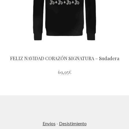
pueden
elegir
en
la
página
de
producto
FELIZ NAVIDAD CORAZÓN SIGNATURA – Sudadera
69,95
€
Este
producto
tiene
múltiples
variantes.
Las
Envios
-
Desistimiento
opciones