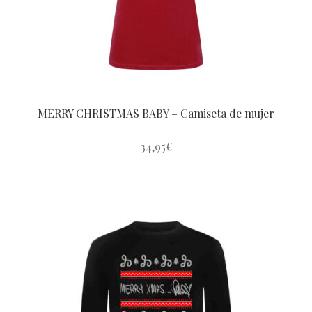
en
la
página
de
producto
MERRY CHRISTMAS BABY – Camiseta de mujer
34,95
€
Este
producto
tiene
múltiples
variantes.
Las
opciones
se