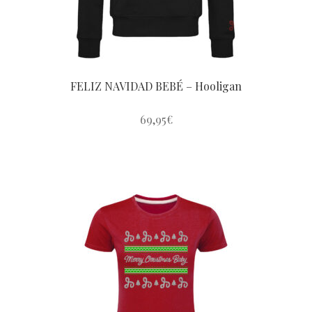
FELIZ NAVIDAD BEBÉ – Hooligan
69,95
€
Este
producto
tiene
múltiples
variantes.
Las
opciones
se
pueden
elegir